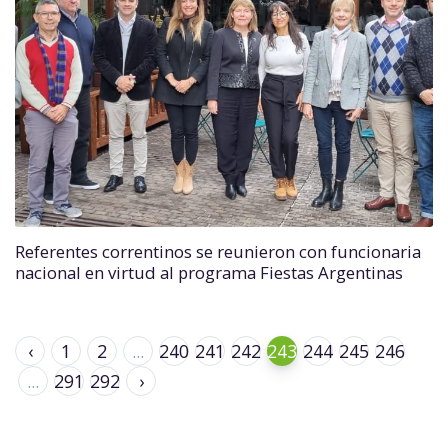
Referentes correntinos se reunieron con funcionaria
nacional en virtud al programa Fiestas Argentinas
‹
1
2
...
240
241
242
243
244
245
246
...
291
292
›