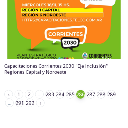
Capacitaciones Corrientes 2030 "Eje Inclusión"
Regiones Capital y Noroeste
‹
1
2
...
283
284
285
286
287
288
289
...
291
292
›