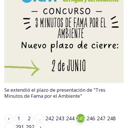
Se extendió el plazo de presentación de "Tres
Minutos de Fama por el Ambiente"
‹
1
2
...
242
243
244
245
246
247
248
...
291
292
›