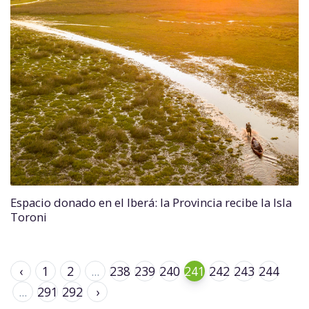
Espacio donado en el Iberá: la Provincia recibe la Isla
Toroni
‹
1
2
...
238
239
240
241
242
243
244
...
291
292
›