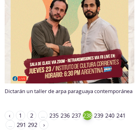
Dictarán un taller de arpa paraguaya contemporánea
‹
1
2
...
235
236
237
238
239
240
241
...
291
292
›