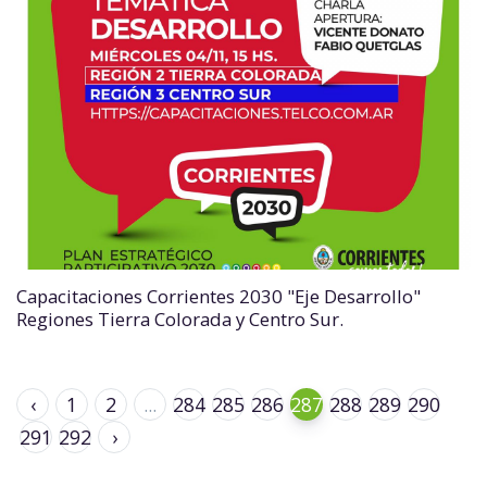
Capacitaciones Corrientes 2030 "Eje Desarrollo"
Regiones Tierra Colorada y Centro Sur.
‹
1
2
...
284
285
286
287
288
289
290
291
292
›