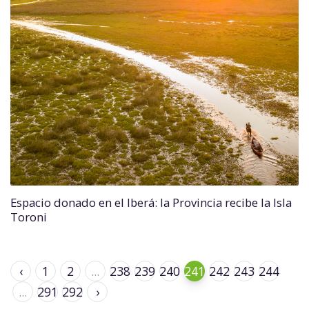
Espacio donado en el Iberá: la Provincia recibe la Isla
Toroni
‹
1
2
...
238
239
240
241
242
243
244
...
291
292
›