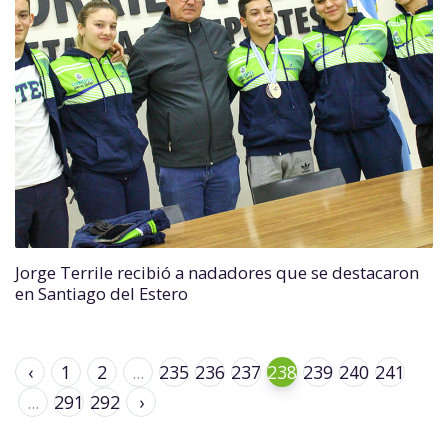
Jorge Terrile recibió a nadadores que se destacaron
en Santiago del Estero
‹
1
2
...
235
236
237
238
239
240
241
...
291
292
›