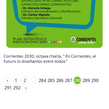
Corrientes 2030, octava charla, " En Corrientes, el
futuro lo diseñamos entre todos"
‹
1
2
...
284
285
286
287
288
289
290
291
292
›