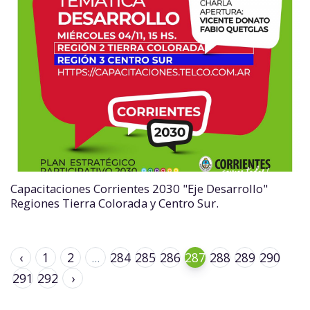
Capacitaciones Corrientes 2030 "Eje Desarrollo"
Regiones Tierra Colorada y Centro Sur.
‹
1
2
...
284
285
286
287
288
289
290
291
292
›