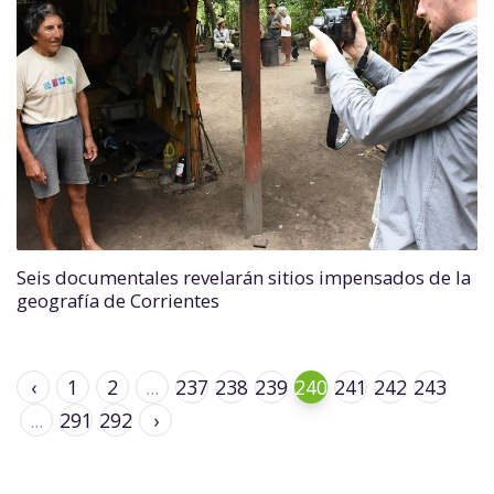
Seis documentales revelarán sitios impensados de la
geografía de Corrientes
‹
1
2
...
237
238
239
240
241
242
243
...
291
292
›