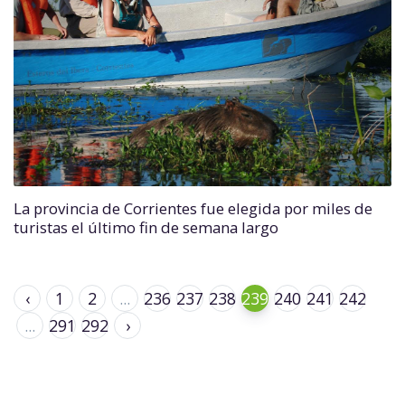
La provincia de Corrientes fue elegida por miles de
turistas el último fin de semana largo
‹
1
2
...
236
237
238
239
240
241
242
...
291
292
›