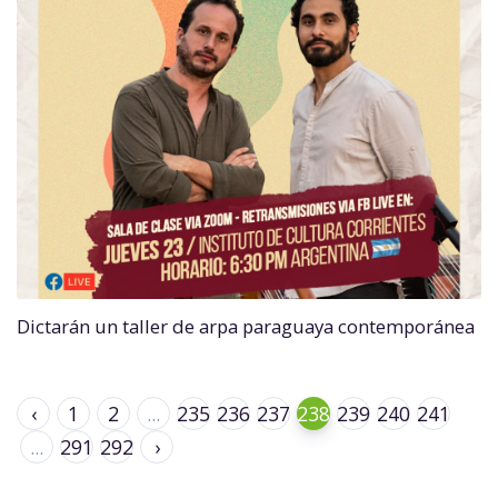
Dictarán un taller de arpa paraguaya contemporánea
‹
1
2
...
235
236
237
238
239
240
241
...
291
292
›