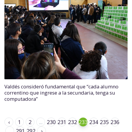
Valdés consideró fundamental que “cada alumno
correntino que ingrese a la secundaria, tenga su
computadora”
‹
1
2
...
230
231
232
233
234
235
236
...
291
292
›