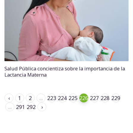
Salud Pública concientiza sobre la importancia de la
Lactancia Materna
‹
1
2
...
223
224
225
226
227
228
229
...
291
292
›