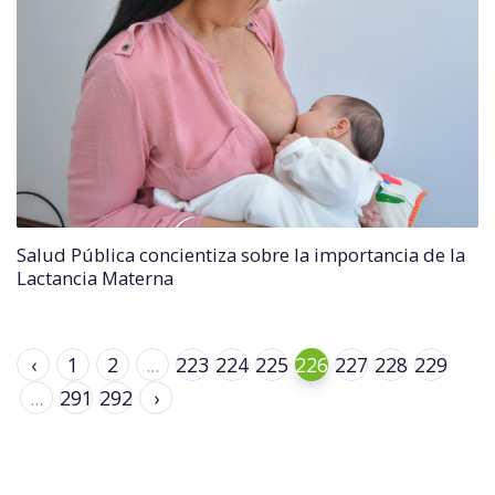
Salud Pública concientiza sobre la importancia de la
Lactancia Materna
‹
1
2
...
223
224
225
226
227
228
229
...
291
292
›