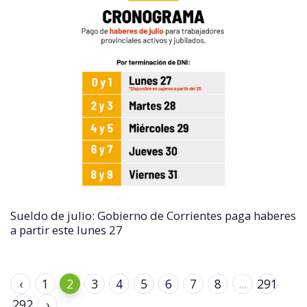
Sueldo de julio: Gobierno de Corrientes paga haberes
a partir este lunes 27
‹
1
2
3
4
5
6
7
8
...
291
292
›