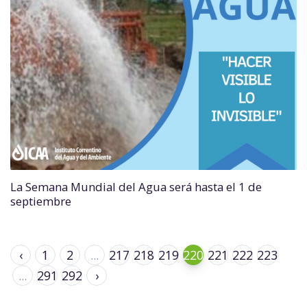
La Semana Mundial del Agua será hasta el 1 de
septiembre
‹
1
2
...
217
218
219
220
221
222
223
...
291
292
›