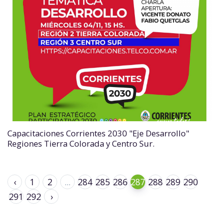
Capacitaciones Corrientes 2030 "Eje Desarrollo"
Regiones Tierra Colorada y Centro Sur.
‹
1
2
...
284
285
286
287
288
289
290
291
292
›