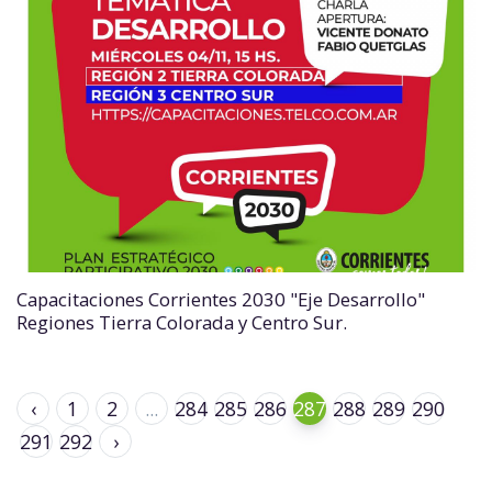
Capacitaciones Corrientes 2030 "Eje Desarrollo"
Regiones Tierra Colorada y Centro Sur.
‹
1
2
...
284
285
286
287
288
289
290
291
292
›