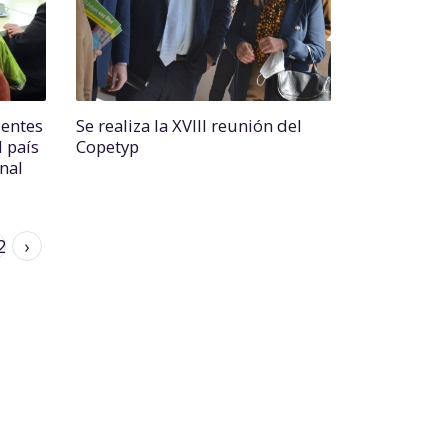
ientes
Se realiza la XVIII reunión del
l país
Copetyp
nal
2
›