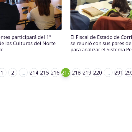
ntes participará del 1º
El Fiscal de Estado de Corr
de las Culturas del Norte
se reunió con sus pares de
de
para analizar el Sistema Pe
1
2
...
214
215
216
217
218
219
220
...
291
29