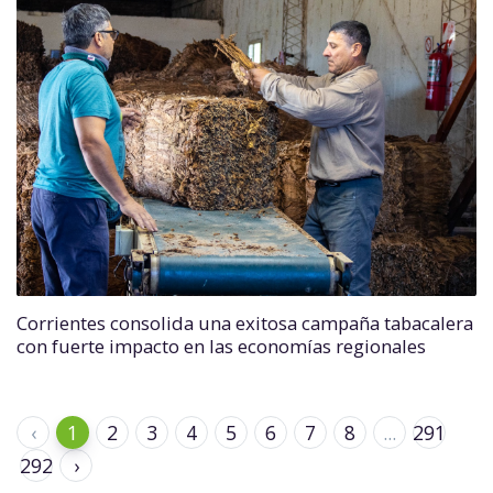
Corrientes consolida una exitosa campaña tabacalera
con fuerte impacto en las economías regionales
‹
1
2
3
4
5
6
7
8
...
291
292
›