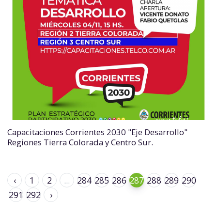
Capacitaciones Corrientes 2030 "Eje Desarrollo"
Regiones Tierra Colorada y Centro Sur.
‹
1
2
...
284
285
286
287
288
289
290
291
292
›