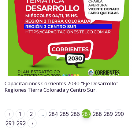
Capacitaciones Corrientes 2030 "Eje Desarrollo"
Regiones Tierra Colorada y Centro Sur.
‹
1
2
...
284
285
286
287
288
289
290
291
292
›