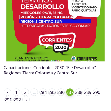
Capacitaciones Corrientes 2030 "Eje Desarrollo"
Regiones Tierra Colorada y Centro Sur.
‹
1
2
...
284
285
286
287
288
289
290
291
292
›