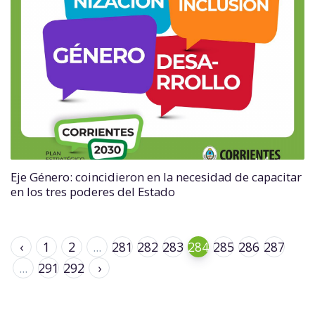
Eje Género: coincidieron en la necesidad de capacitar
en los tres poderes del Estado
‹
1
2
...
281
282
283
284
285
286
287
...
291
292
›