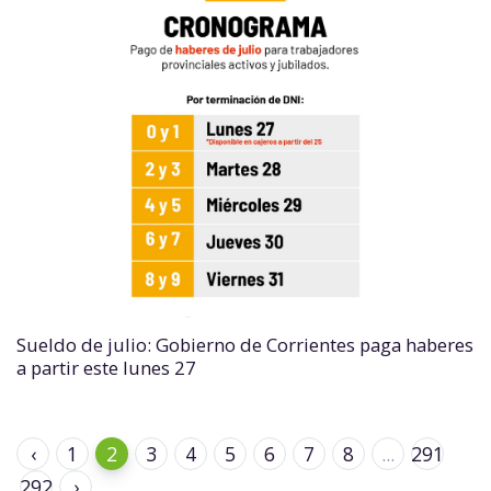
Sueldo de julio: Gobierno de Corrientes paga haberes
a partir este lunes 27
‹
1
2
3
4
5
6
7
8
...
291
292
›