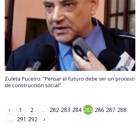
Zuleta Puceiro: “Pensar el futuro debe ser un proceso
de construcción social”
‹
1
2
...
282
283
284
285
286
287
288
...
291
292
›