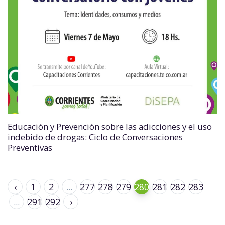
Educación y Prevención sobre las adicciones y el uso
indebido de drogas: Ciclo de Conversaciones
Preventivas
‹
1
2
...
277
278
279
280
281
282
283
...
291
292
›