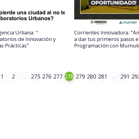
gencia Urbana: "
Corrientes Innovadora: "A
atorios de Innovación y
a dar tus primeros pasos e
s Prácticas"
Programación con Mumuk
1
2
...
275
276
277
278
279
280
281
...
291
29