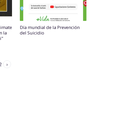
nimate
Día mundial de la Prevención
n la
del Suicidio
i"
2
›