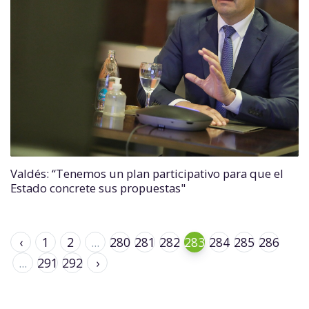
Valdés: “Tenemos un plan participativo para que el
Estado concrete sus propuestas"
‹
1
2
...
280
281
282
283
284
285
286
...
291
292
›