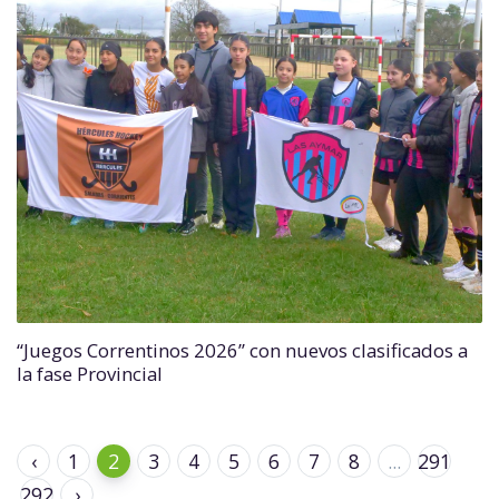
“Juegos Correntinos 2026” con nuevos clasificados a
la fase Provincial
‹
1
2
3
4
5
6
7
8
...
291
292
›