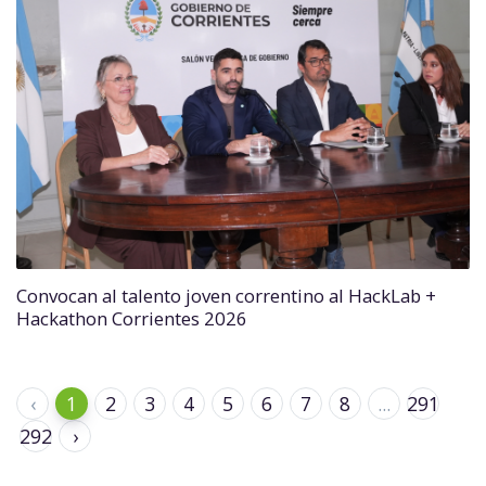
Convocan al talento joven correntino al HackLab +
Hackathon Corrientes 2026
‹
1
2
3
4
5
6
7
8
...
291
292
›