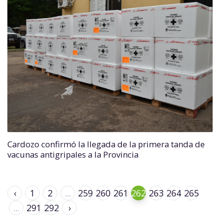
Cardozo confirmó la llegada de la primera tanda de
vacunas antigripales a la Provincia
‹
1
2
...
259
260
261
262
263
264
265
...
291
292
›