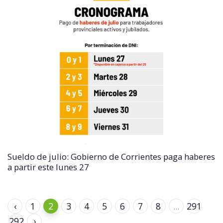
Sueldo de julio: Gobierno de Corrientes paga haberes
a partir este lunes 27
‹
1
2
3
4
5
6
7
8
...
291
292
›