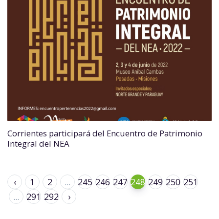
Corrientes participará del Encuentro de Patrimonio
Integral del NEA
‹
1
2
...
245
246
247
248
249
250
251
...
291
292
›