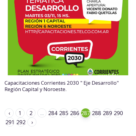
Capacitaciones Corrientes 2030 " Eje Desarrollo"
Región Capital y Noroeste.
‹
1
2
...
284
285
286
287
288
289
290
291
292
›