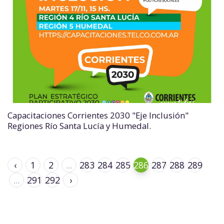
Capacitaciones Corrientes 2030 "Eje Inclusión"
Regiones Río Santa Lucía y Humedal.
‹
1
2
...
283
284
285
286
287
288
289
...
291
292
›