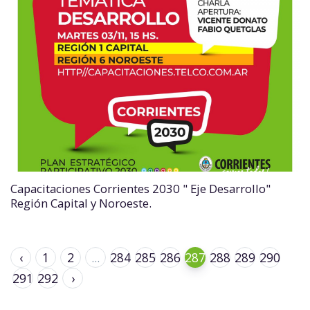
Capacitaciones Corrientes 2030 " Eje Desarrollo"
Región Capital y Noroeste.
‹
1
2
...
284
285
286
287
288
289
290
291
292
›