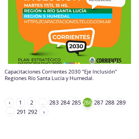
Capacitaciones Corrientes 2030 "Eje Inclusión"
Regiones Río Santa Lucía y Humedal.
‹
1
2
...
283
284
285
286
287
288
289
...
291
292
›