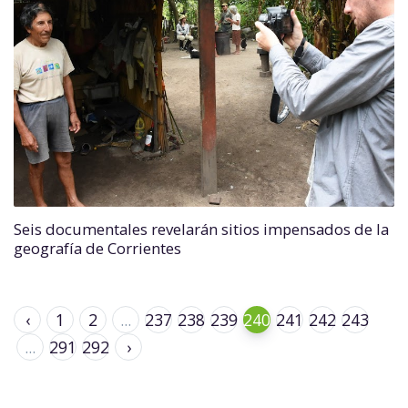
Seis documentales revelarán sitios impensados de la
geografía de Corrientes
‹
1
2
...
237
238
239
240
241
242
243
...
291
292
›