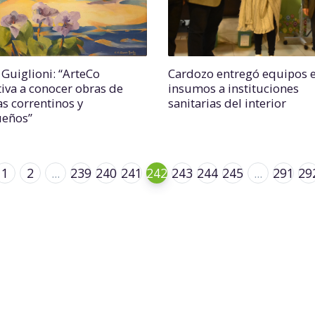
 Guiglioni: “ArteCo
Cardozo entregó equipos 
tiva a conocer obras de
insumos a instituciones
as correntinos y
sanitarias del interior
eños”
1
2
...
239
240
241
242
243
244
245
...
291
29