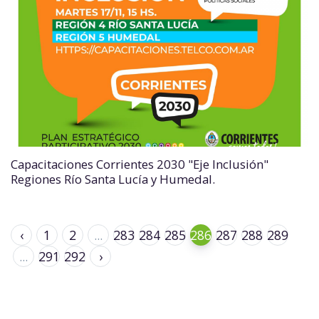
Capacitaciones Corrientes 2030 "Eje Inclusión"
Regiones Río Santa Lucía y Humedal.
‹
1
2
...
283
284
285
286
287
288
289
...
291
292
›