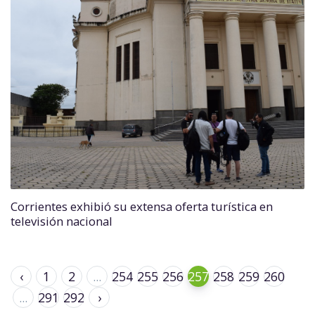
Corrientes exhibió su extensa oferta turística en
televisión nacional
‹
1
2
...
254
255
256
257
258
259
260
...
291
292
›