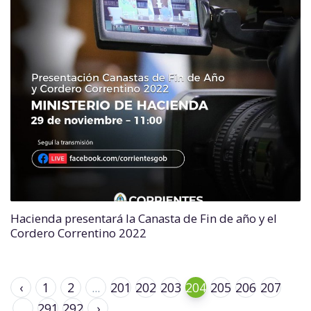
Hacienda presentará la Canasta de Fin de año y el
Cordero Correntino 2022
‹
1
2
...
201
202
203
204
205
206
207
...
291
292
›