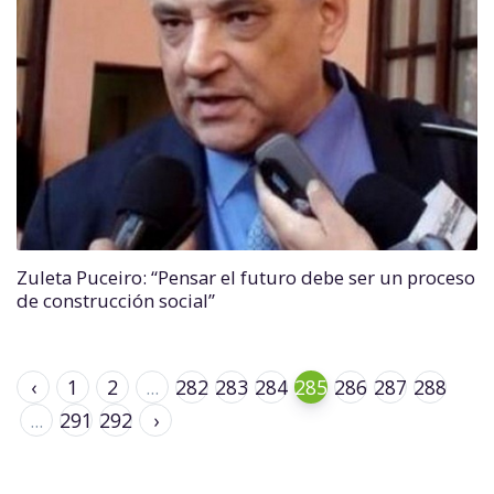
Zuleta Puceiro: “Pensar el futuro debe ser un proceso
de construcción social”
‹
1
2
...
282
283
284
285
286
287
288
...
291
292
›