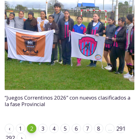
“Juegos Correntinos 2026” con nuevos clasificados a
la fase Provincial
‹
1
2
3
4
5
6
7
8
...
291
292
›