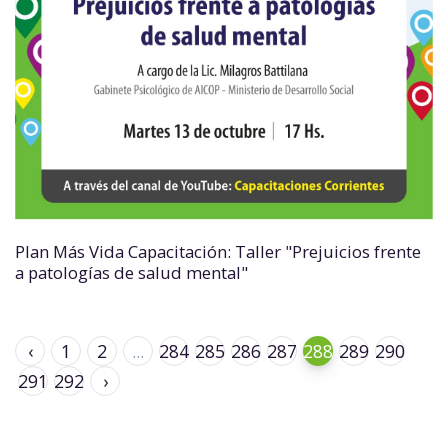
Plan Más Vida Capacitación: Taller "Prejuicios frente
a patologías de salud mental"
‹
1
2
...
284
285
286
287
288
289
290
291
292
›