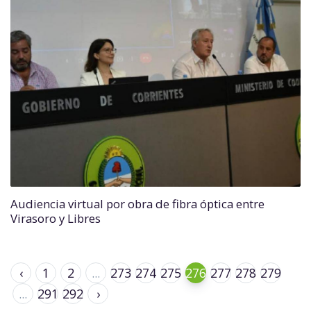
Audiencia virtual por obra de fibra óptica entre
Virasoro y Libres
‹
1
2
...
273
274
275
276
277
278
279
...
291
292
›