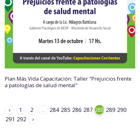
Plan Más Vida Capacitación: Taller "Prejuicios frente
a patologías de salud mental"
‹
1
2
...
284
285
286
287
288
289
290
291
292
›